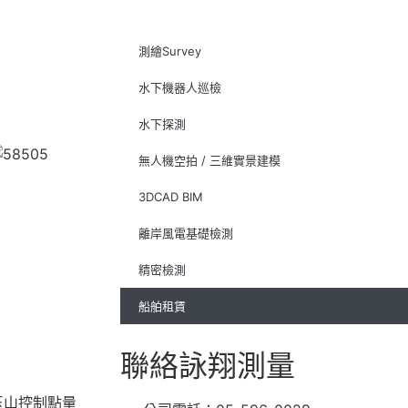
測繪Survey
水下機器人巡檢
水下探測
無人機空拍 / 三維實景建模
3DCAD BIM
離岸風電基礎檢測
精密檢測
船舶租賃
聯絡詠翔測量
玉山控制點量