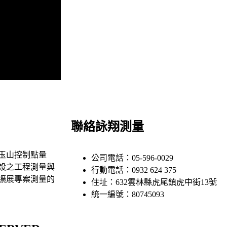
聯絡詠翔測量
玉山控制點量
公司電話：05-596-0029
設之工程測量與
行動電話：0932 624 375
擴展專案測量的
住址：632雲林縣虎尾鎮虎中街13號
統一編號：80745093