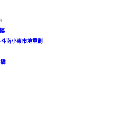
效
崁樓
術-斗南小東市地重劃
虹橋